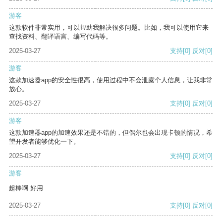
游客
这款软件非常实用，可以帮助我解决很多问题。比如，我可以使用它来
查找资料、翻译语言、编写代码等。
2025-03-27
支持
[0]
反对
[0]
游客
这款加速器app的安全性很高，使用过程中不会泄露个人信息，让我非常
放心。
2025-03-27
支持
[0]
反对
[0]
游客
这款加速器app的加速效果还是不错的，但偶尔也会出现卡顿的情况，希
望开发者能够优化一下。
2025-03-27
支持
[0]
反对
[0]
游客
超棒啊 好用
2025-03-27
支持
[0]
反对
[0]