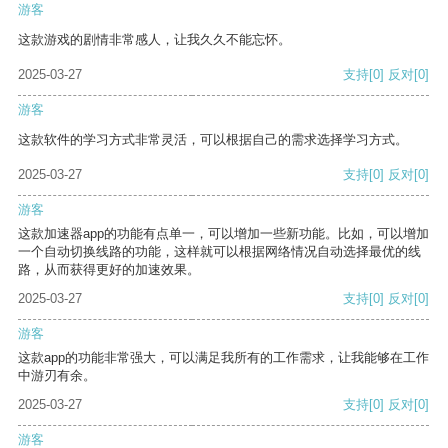
游客
这款游戏的剧情非常感人，让我久久不能忘怀。
2025-03-27
支持
[0]
反对
[0]
游客
这款软件的学习方式非常灵活，可以根据自己的需求选择学习方式。
2025-03-27
支持
[0]
反对
[0]
游客
这款加速器app的功能有点单一，可以增加一些新功能。比如，可以增加
一个自动切换线路的功能，这样就可以根据网络情况自动选择最优的线
路，从而获得更好的加速效果。
2025-03-27
支持
[0]
反对
[0]
游客
这款app的功能非常强大，可以满足我所有的工作需求，让我能够在工作
中游刃有余。
2025-03-27
支持
[0]
反对
[0]
游客