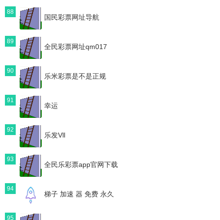
88
国民彩票网址导航
89
全民彩票网址qm017
90
乐米彩票是不是正规
91
幸运
92
乐发Vll
93
全民乐彩票app官网下载
94
梯子 加速 器 免费 永久
95