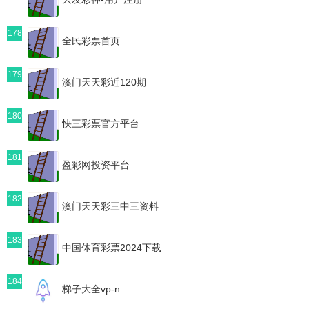
178
全民彩票首页
179
澳门天天彩近120期
180
快三彩票官方平台
181
盈彩网投资平台
182
澳门天天彩三中三资料
183
中国体育彩票2024下载
184
梯子大全vp-n