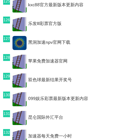
125
kxc88官方最新版本更新内容
126
乐发lll彩票官方版
127
黑洞加速npv官网下载
128
苹果免费加速器官网
129
双色球最新结果开奖号
130
099娱乐彩票最新版本更新内容
131
昆仑国际外汇平台
132
加速器每天免费一小时