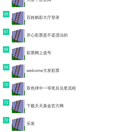
66
百姓购彩大厅登录
67
开心彩票是不是违法的
68
彩票网上选号
69
welcome大发彩票
70
双色球中一等奖后兑奖流程
71
下载天天基金官方网
72
乐发