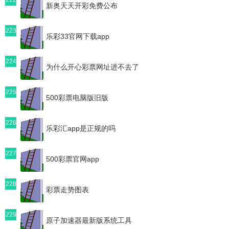
新奥天天开彩免费公布
223
乐彩33官网下载app
224
为什么开心彩票网址进不去了
225
500彩票电脑版旧版
226
乐彩汇app是正规的吗
227
500彩票官网app
228
彩票走势图表
229
原子加速器最新版系统工具