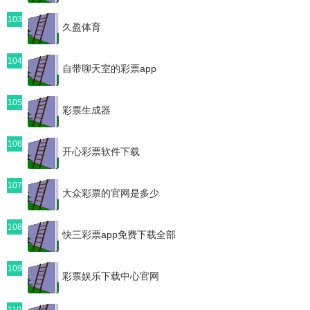
103
久盈体育
104
自带聊天室的彩票app
105
彩票生成器
106
开心彩票软件下载
107
大众彩票的官网是多少
108
快三彩票app免费下载全部
109
彩票娱乐下载中心官网
110