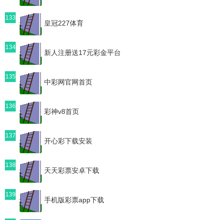
133
皇冠227体育
134
新人注册送17元彩金平台
135
中彩网官网首页
136
彩神v8首页
137
开心彩下载安装
138
天天彩票安卓下载
139
手机版彩票app下载