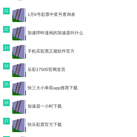
21
1月6号彩票中奖号查询表
22
加速哔咔漫画的加速器叫什么
23
手机买彩票正规软件官方
24
乐彩17500官网首页
25
快三大小单双app推荐下载
26
加速器一小时下载
27
快乐彩票官方下载