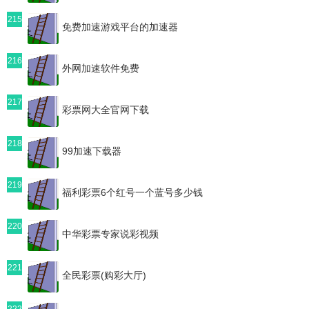
215
免费加速游戏平台的加速器
216
外网加速软件免费
217
彩票网大全官网下载
218
99加速下载器
219
福利彩票6个红号一个蓝号多少钱
220
中华彩票专家说彩视频
221
全民彩票(购彩大厅)
222