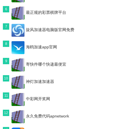
6
最正规的彩票棋牌平台
7
旋风加速器电脑版官网免费
8
海鸥加速app官网
9
寄快件哪个快递最便宜
10
神灯加速加速器
11
中彩网开奖网
12
永久免费代码apnetwork