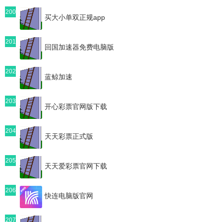
200
买大小单双正规app
201
回国加速器免费电脑版
202
蓝鲸加速
203
开心彩票官网版下载
204
天天彩票正式版
205
天天爱彩票官网下载
206
快连电脑版官网
207