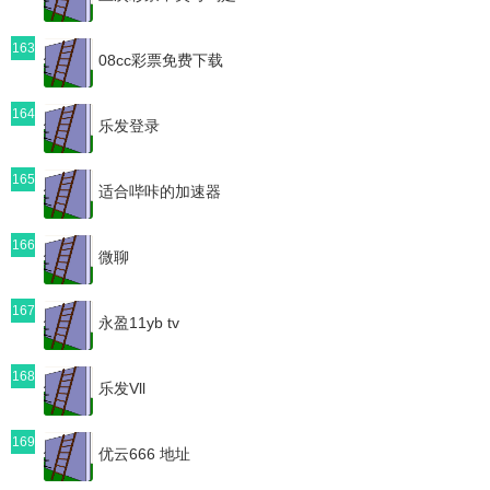
163
08cc彩票免费下载
164
乐发登录
165
适合哔咔的加速器
166
微聊
167
永盈11yb tv
168
乐发Vll
169
优云666 地址