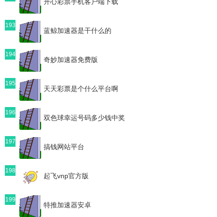
开心彩票手机客户端下载
193
蓝鲸加速器是干什么的
194
奇妙加速器免费版
195
天天彩票是个什么平台啊
196
双色球幸运号码多少钱中奖
197
搞钱网站平台
198
起飞vnp官方版
199
特推加速器安卓