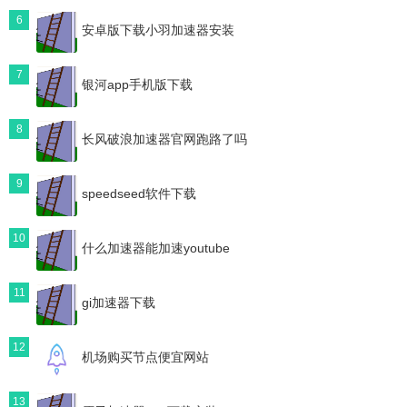
6
安卓版下载小羽加速器安装
7
银河app手机版下载
8
长风破浪加速器官网跑路了吗
9
speedseed软件下载
10
什么加速器能加速youtube
11
gi加速器下载
12
机场购买节点便宜网站
13