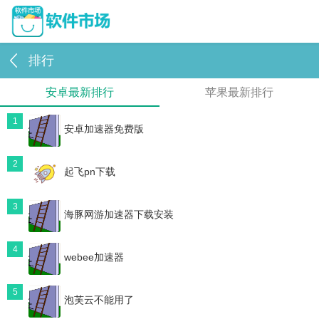
排行
安卓最新排行
苹果最新排行
1
安卓加速器免费版
2
起飞pn下载
3
海豚网游加速器下载安装
4
webee加速器
5
泡芙云不能用了