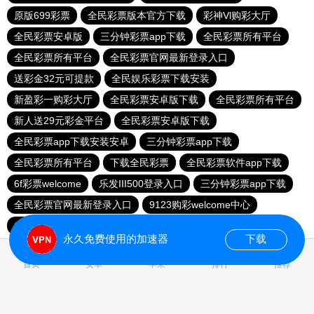
原版699彩票
全民彩票版本官方下载
彩神Vl购彩大厅
全民彩票安卓版
三分钟彩票app下载
全民彩票所有平台
全民彩票所有平台
全民彩票官网最新登录入口
送彩金32元可提款
全民娱乐彩票下载安装
新盈彩一购彩大厅
全民彩票安卓版下载
全民彩票所有平台
新人送29元彩金平台
全民彩票安卓版下载
全民彩票app下载安装安卓
三分钟彩票app下载
全民彩票所有平台
下载全民彩票
全民彩票软件app下载
6f彩票welcome
乐发III500登录入口
三分钟彩票app下载
全民彩票官网最新登录入口
9123购彩welcome中心
6f彩票welcome
永久免费使用的加速器
下载
0.018313s
首页
安卓
苹果
排行
推荐