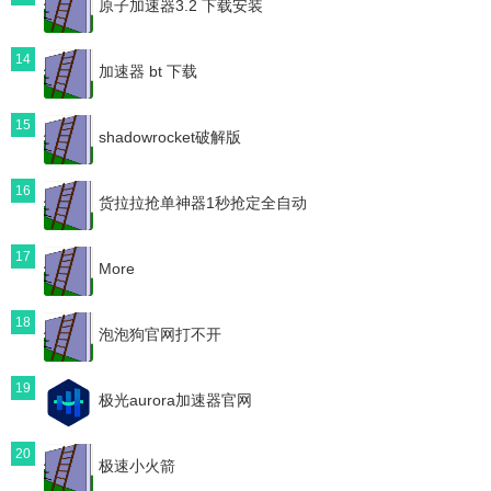
原子加速器3.2 下载安装
14
加速器 bt 下载
15
shadowrocket破解版
16
货拉拉抢单神器1秒抢定全自动
17
More
18
泡泡狗官网打不开
19
极光aurora加速器官网
20
极速小火箭