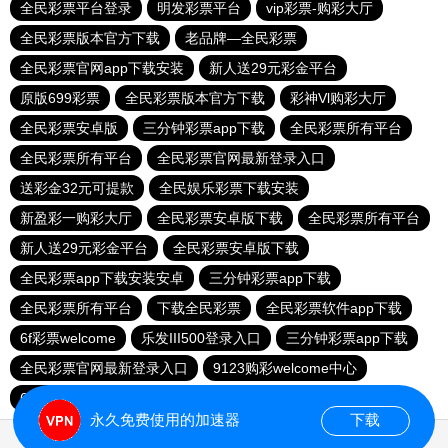
全民彩票平台登录
明发彩票平台
vip彩票-购彩大厅
全民彩票版本官方下载
老品牌—全民彩票
全民彩票官网app下载安装
新人送29元彩金平台
原版699彩票
全民彩票版本官方下载
彩神Vl购彩大厅
全民彩票安卓版
三分钟彩票app下载
全民彩票所有平台
全民彩票所有平台
全民彩票官网最新登录入口
送彩金32元可提款
全民娱乐彩票下载安装
新盈彩一购彩大厅
全民彩票安卓版下载
全民彩票所有平台
新人送29元彩金平台
全民彩票安卓版下载
全民彩票app下载安装安卓
三分钟彩票app下载
全民彩票所有平台
下载全民彩票
全民彩票软件app下载
6f彩票welcome
乐发III500登录入口
三分钟彩票app下载
全民彩票官网最新登录入口
9123购彩welcome中心
6f彩票welcome
永久免费使用的加速器
下载