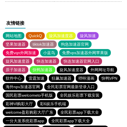
友情链接
网站地图
QuickQ
旋风加速度器
旋风加速
坚果加速器
tiktok加速器
狗急加速器官网
免费vqn外网加速
小蓝鸟
免费vps加速器外网苹果版
旋风加速度器
快连加速器
快连加速器官网入口
原子加速器
快鸭加速器
旋风加速度器
外网网址导航
软件中心
雷霆加速
狂飙加速器
哔咔漫画
快鸭VPN
海外npv加速器官网
全民彩票官网最新登录入口
国民彩票welcometo手机版
全民娱乐彩票下载安装
彩神Vl购彩大厅
彩6娱乐手机端
welcome盈彩购彩大厅广东
全民彩票app下载大全
一分大发系统彩票app
全民彩票app下载大全