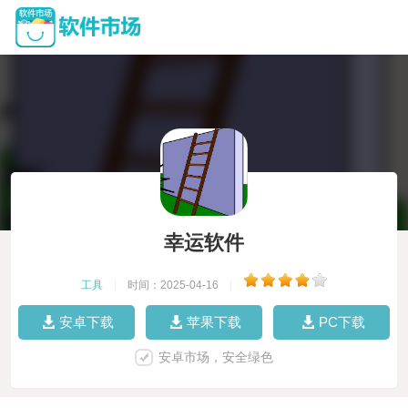
幸运软件
工具
|
时间：2025-04-16
|
安卓下载
苹果下载
PC下载
安卓市场，安全绿色