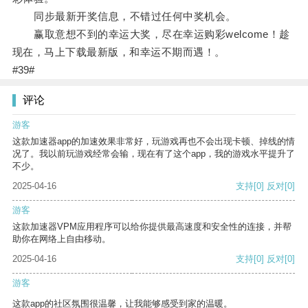
同步最新开奖信息，不错过任何中奖机会。
赢取意想不到的幸运大奖，尽在幸运购彩welcome！趁
现在，马上下载最新版，和幸运不期而遇！。
#39#
评论
游客
这款加速器app的加速效果非常好，玩游戏再也不会出现卡顿、掉线的情
况了。我以前玩游戏经常会输，现在有了这个app，我的游戏水平提升了
不少。
2025-04-16
支持
[0]
反对
[0]
游客
这款加速器VPM应用程序可以给你提供最高速度和安全性的连接，并帮
助你在网络上自由移动。
2025-04-16
支持
[0]
反对
[0]
游客
这款app的社区氛围很温馨，让我能够感受到家的温暖。