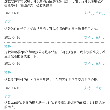
这款软件非常实用，可以帮助我解决很多问题。比如，我可以使用它来
查找资料、翻译语言、编写代码等。
2025-04-16
支持
[0]
反对
[0]
游客
这款软件的学习方式非常灵活，可以根据自己的需求选择学习方式。
2025-04-16
支持
[0]
反对
[0]
游客
这款加速器app的加速效果还是不错的，但偶尔也会出现卡顿的情况，希
望开发者能够优化一下。
2025-04-16
支持
[0]
反对
[0]
游客
这款学习软件的社区氛围非常好，可以与其他学习者交流学习心得。
2025-04-16
支持
[0]
反对
[0]
游客
这款app是我购物的得力助手，让我能够找到最优惠的价格，买到最合适
的商品。