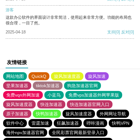
游客
这款办公软件的界面设计非常简洁，使用起来非常方便。功能的布局也
很合理，一目了然。
2025-04-18
支持
[0]
反对
[0]
友情链接
网站地图
QuickQ
旋风加速度器
旋风加速
坚果加速器
tiktok加速器
狗急加速器官网
免费vqn外网加速
小蓝鸟
免费vps加速器外网苹果版
旋风加速度器
快连加速器
快连加速器官网入口
原子加速器
快鸭加速器
旋风加速度器
外网网址导航
软件中心
雷霆加速
狂飙加速器
哔咔漫画
快鸭VPN
海外npv加速器官网
全民彩票官网最新登录入口