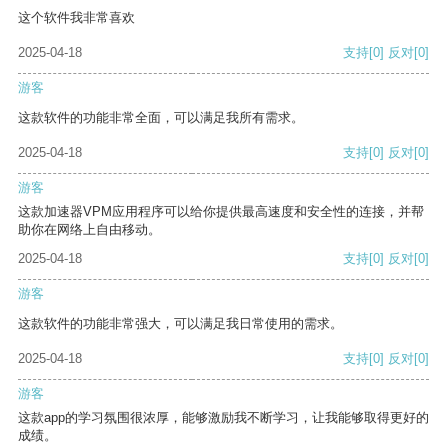
这个软件我非常喜欢
2025-04-18
支持
[0]
反对
[0]
游客
这款软件的功能非常全面，可以满足我所有需求。
2025-04-18
支持
[0]
反对
[0]
游客
这款加速器VPM应用程序可以给你提供最高速度和安全性的连接，并帮
助你在网络上自由移动。
2025-04-18
支持
[0]
反对
[0]
游客
这款软件的功能非常强大，可以满足我日常使用的需求。
2025-04-18
支持
[0]
反对
[0]
游客
这款app的学习氛围很浓厚，能够激励我不断学习，让我能够取得更好的
成绩。