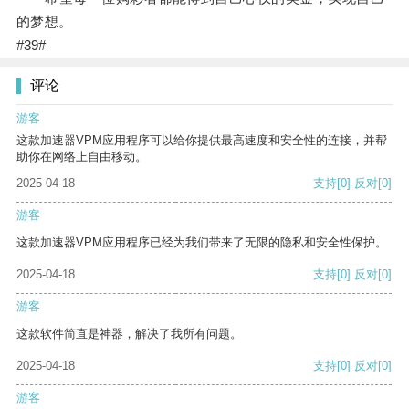
的梦想。
#39#
评论
游客
这款加速器VPM应用程序可以给你提供最高速度和安全性的连接，并帮
助你在网络上自由移动。
2025-04-18
支持
[0]
反对
[0]
游客
这款加速器VPM应用程序已经为我们带来了无限的隐私和安全性保护。
2025-04-18
支持
[0]
反对
[0]
游客
这款软件简直是神器，解决了我所有问题。
2025-04-18
支持
[0]
反对
[0]
游客