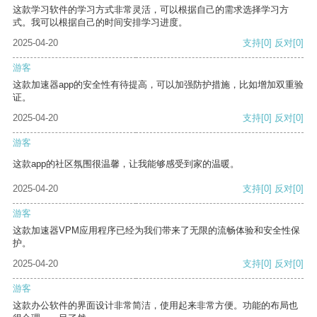
这款学习软件的学习方式非常灵活，可以根据自己的需求选择学习方
式。我可以根据自己的时间安排学习进度。
2025-04-20
支持
[0]
反对
[0]
游客
这款加速器app的安全性有待提高，可以加强防护措施，比如增加双重验
证。
2025-04-20
支持
[0]
反对
[0]
游客
这款app的社区氛围很温馨，让我能够感受到家的温暖。
2025-04-20
支持
[0]
反对
[0]
游客
这款加速器VPM应用程序已经为我们带来了无限的流畅体验和安全性保
护。
2025-04-20
支持
[0]
反对
[0]
游客
这款办公软件的界面设计非常简洁，使用起来非常方便。功能的布局也