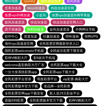
网站地图
QuickQ
旋风加速度器
旋风加速
坚果加速器
tiktok加速器
狗急加速器官网
免费vqn外网加速
小蓝鸟
免费vps加速器外网苹果版
旋风加速度器
快连加速器
快连加速器官网入口
原子加速器
快鸭加速器
旋风加速度器
外网网址导航
软件中心
雷霆加速
狂飙加速器
哔咔漫画
快鸭VPN
海外npv加速器官网
全民彩票官网最新登录入口
国民彩票welcometo手机版
全民娱乐彩票下载安装
彩神Vl购彩大厅
彩6娱乐手机端
welcome盈彩购彩大厅广东
全民彩票app下载大全
一分大发系统彩票app
全民彩票app下载大全
全民彩票平台登录
明发彩票平台
vip彩票-购彩大厅
全民彩票版本官方下载
老品牌—全民彩票
全民彩票官网app下载安装
新人送29元彩金平台
原版699彩票
全民彩票版本官方下载
彩神Vl购彩大厅