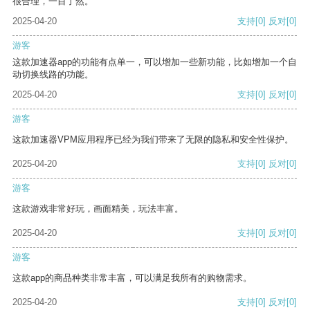
很合理，一目了然。
2025-04-20
支持
[0]
反对
[0]
游客
这款加速器app的功能有点单一，可以增加一些新功能，比如增加一个自
动切换线路的功能。
2025-04-20
支持
[0]
反对
[0]
游客
这款加速器VPM应用程序已经为我们带来了无限的隐私和安全性保护。
2025-04-20
支持
[0]
反对
[0]
游客
这款游戏非常好玩，画面精美，玩法丰富。
2025-04-20
支持
[0]
反对
[0]
游客
这款app的商品种类非常丰富，可以满足我所有的购物需求。
2025-04-20
支持
[0]
反对
[0]