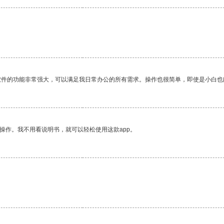
软件的功能非常强大，可以满足我日常办公的所有需求。操作也很简单，即使是小白也
操作。我不用看说明书，就可以轻松使用这款app。