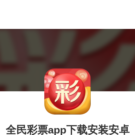
全民彩票app下载安装安卓