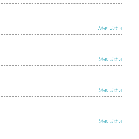
支持
[0]
反对
[0]
支持
[0]
反对
[0]
支持
[0]
反对
[0]
支持
[0]
反对
[0]