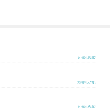
支持
[0]
反对
[0]
支持
[0]
反对
[0]
支持
[0]
反对
[0]