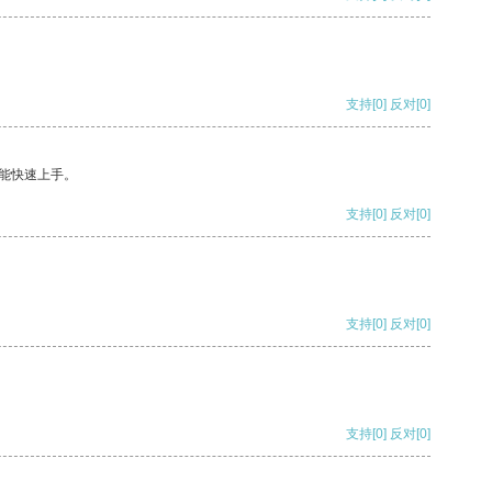
支持
[0]
反对
[0]
能快速上手。
支持
[0]
反对
[0]
支持
[0]
反对
[0]
支持
[0]
反对
[0]