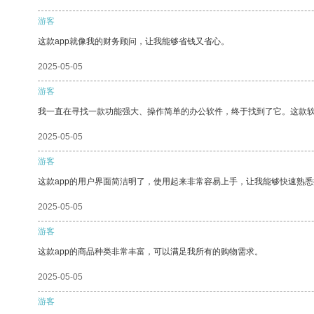
游客
这款app就像我的财务顾问，让我能够省钱又省心。
2025-05-05
游客
我一直在寻找一款功能强大、操作简单的办公软件，终于找到了它。这款
2025-05-05
游客
这款app的用户界面简洁明了，使用起来非常容易上手，让我能够快速熟悉
2025-05-05
游客
这款app的商品种类非常丰富，可以满足我所有的购物需求。
2025-05-05
游客