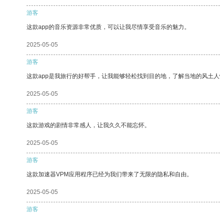
游客
这款app的音乐资源非常优质，可以让我尽情享受音乐的魅力。
2025-05-05
游客
这款app是我旅行的好帮手，让我能够轻松找到目的地，了解当地的风土人
2025-05-05
游客
这款游戏的剧情非常感人，让我久久不能忘怀。
2025-05-05
游客
这款加速器VPM应用程序已经为我们带来了无限的隐私和自由。
2025-05-05
游客