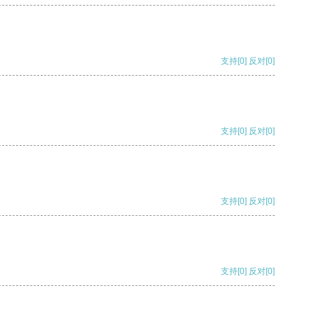
支持
[0]
反对
[0]
支持
[0]
反对
[0]
支持
[0]
反对
[0]
支持
[0]
反对
[0]