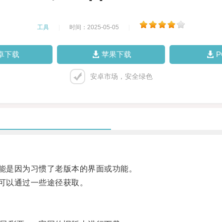
工具
|
时间：2025-05-05
|
卓下载
苹果下载
安卓市场，安全绿色
能是因为习惯了老版本的界面或功能。
可以通过一些途径获取。