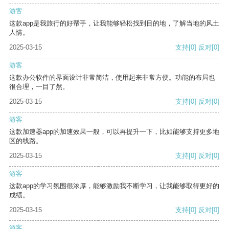
游客
这款app是我旅行的好帮手，让我能够轻松找到目的地，了解当地的风土
人情。
2025-03-15
支持
[0]
反对
[0]
游客
这款办公软件的界面设计非常简洁，使用起来非常方便。功能的布局也
很合理，一目了然。
2025-03-15
支持
[0]
反对
[0]
游客
这款加速器app的加速效果一般，可以再提升一下，比如能够支持更多地
区的线路。
2025-03-15
支持
[0]
反对
[0]
游客
这款app的学习氛围很浓厚，能够激励我不断学习，让我能够取得更好的
成绩。
2025-03-15
支持
[0]
反对
[0]
游客