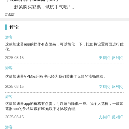
赶紧购买彩票，试试手气吧！。
#39#
评论
游客
这款加速器app的操作有点复杂，可以简化一下，比如将设置页面进行优
化。
2025-03-15
支持
[0]
反对
[0]
游客
这款加速器VPM应用程序已经为我们带来了无限的流畅体验。
2025-03-15
支持
[0]
反对
[0]
游客
这款加速器app的价格有点贵，可以适当降低一些。我个人觉得，一款加
速器app的价格应该在50元以下才比较合理。
2025-03-15
支持
[0]
反对
[0]
游客