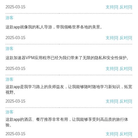
2025-03-15
支持
[0]
反对
[0]
游客
这款app就像我的私人导游，带我领略世界各地的美景。
2025-03-15
支持
[0]
反对
[0]
游客
这款加速器VPM应用程序已经为我们带来了无限的隐私和安全性保护。
2025-03-15
支持
[0]
反对
[0]
游客
这款app是我学习路上的良师益友，让我能够随时随地学习新知识，拓宽
视野。
2025-03-15
支持
[0]
反对
[0]
游客
这款app的酒店、餐厅推荐非常有用，让我能够享受到高品质的旅行体
验。
2025-03-15
支持
[0]
反对
[0]