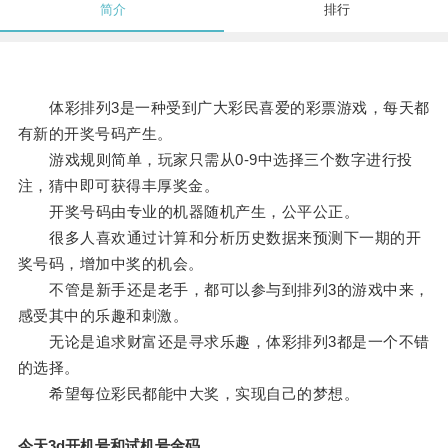
简介
排行
体彩排列3是一种受到广大彩民喜爱的彩票游戏，每天都
有新的开奖号码产生。
游戏规则简单，玩家只需从0-9中选择三个数字进行投
注，猜中即可获得丰厚奖金。
开奖号码由专业的机器随机产生，公平公正。
很多人喜欢通过计算和分析历史数据来预测下一期的开
奖号码，增加中奖的机会。
不管是新手还是老手，都可以参与到排列3的游戏中来，
感受其中的乐趣和刺激。
无论是追求财富还是寻求乐趣，体彩排列3都是一个不错
的选择。
希望每位彩民都能中大奖，实现自己的梦想。
今天3d开机号和试机号金码