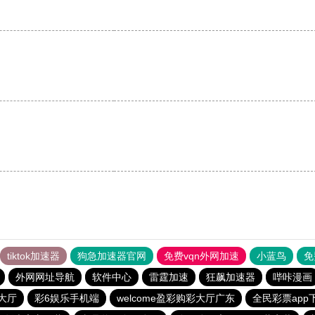
。
tiktok加速器
狗急加速器官网
免费vqn外网加速
小蓝鸟
免
外网网址导航
软件中心
雷霆加速
狂飙加速器
哔咔漫画
大厅
彩6娱乐手机端
welcome盈彩购彩大厅广东
全民彩票app