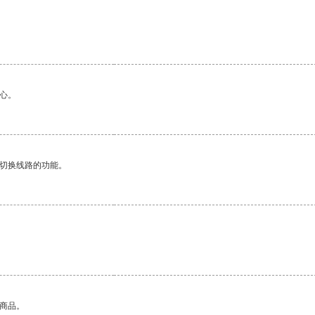
心。
动切换线路的功能。
。
的商品。