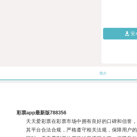
安
简介
彩票app最新版788356
天天爱彩票在彩票市场中拥有良好的口碑和信誉，
其平台合法合规，严格遵守相关法规，保障用户的