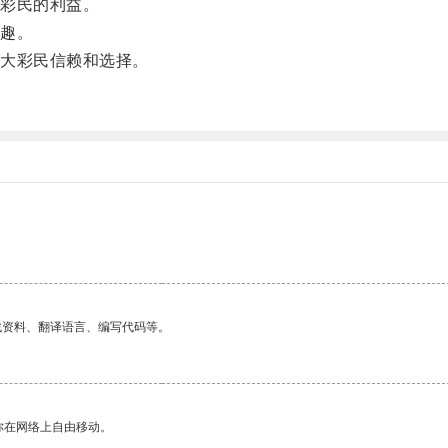
彩民的利益。
趣。
大彩民信赖和选择。
找资料、翻译语言、编写代码等。
你在网络上自由移动。