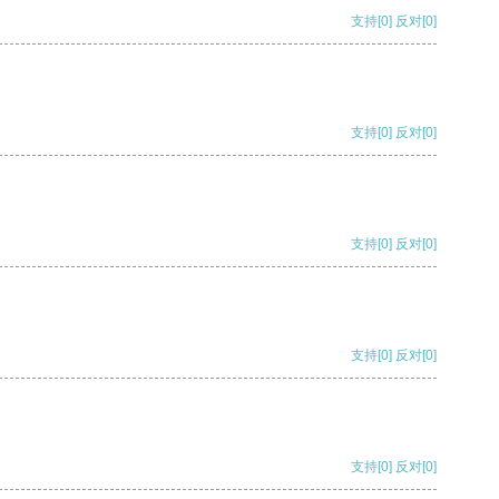
支持
[0]
反对
[0]
支持
[0]
反对
[0]
支持
[0]
反对
[0]
支持
[0]
反对
[0]
支持
[0]
反对
[0]