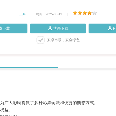
工具
|
时间：2025-03-19
|
卓下载
苹果下载
安卓市场，安全绿色
为广大彩民提供了多种彩票玩法和便捷的购彩方式。
权益。