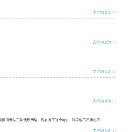
支持
[0]
反对
[0]
支持
[0]
反对
[0]
支持
[0]
反对
[0]
支持
[0]
反对
[0]
速慢而无法正常使用网络，现在有了这个app，我再也不用担心了。
支持
[0]
反对
[0]