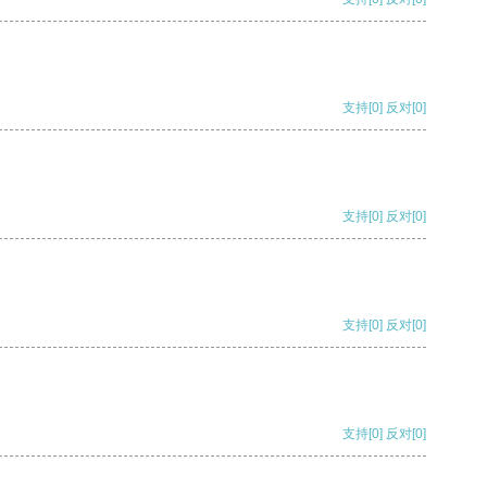
支持
[0]
反对
[0]
支持
[0]
反对
[0]
支持
[0]
反对
[0]
支持
[0]
反对
[0]