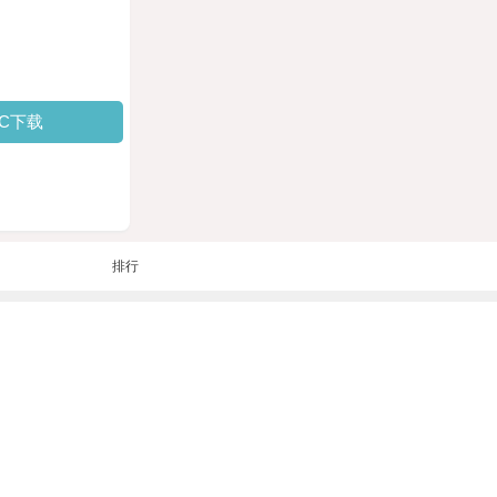
PC下载
排行