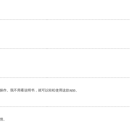
。
操作。我不用看说明书，就可以轻松使用这款app。
情。