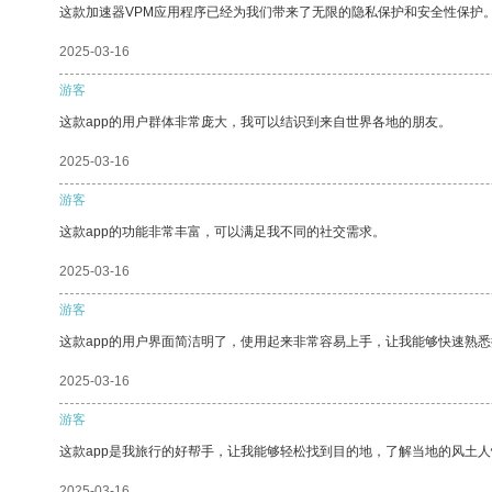
这款加速器VPM应用程序已经为我们带来了无限的隐私保护和安全性保护
2025-03-16
游客
这款app的用户群体非常庞大，我可以结识到来自世界各地的朋友。
2025-03-16
游客
这款app的功能非常丰富，可以满足我不同的社交需求。
2025-03-16
游客
这款app的用户界面简洁明了，使用起来非常容易上手，让我能够快速熟悉
2025-03-16
游客
这款app是我旅行的好帮手，让我能够轻松找到目的地，了解当地的风土人
2025-03-16