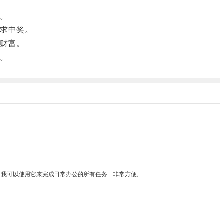
。
求中奖。
财富。
。
。我可以使用它来完成日常办公的所有任务，非常方便。