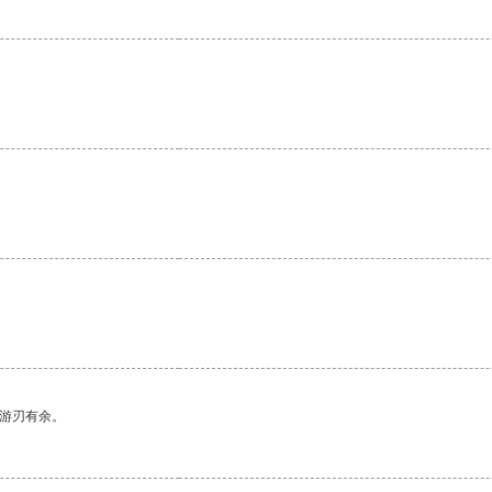
。
中游刃有余。