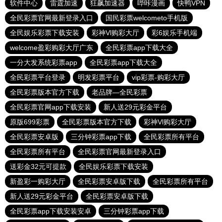
软件中心
雷霆加速
狂飙加速器
哔咔漫画
快鸭VPN
全民彩票官网最新登录入口
国民彩票welcometo手机版
全民娱乐彩票下载安装
彩神Vl购彩大厅
彩6娱乐手机端
welcome盈彩购彩大厅广东
全民彩票app下载大全
一分大发系统彩票app
全民彩票app下载大全
全民彩票平台登录
明发彩票平台
vip彩票-购彩大厅
全民彩票版本官方下载
老品牌—全民彩票
全民彩票官网app下载安装
新人送29元彩金平台
原版699彩票
全民彩票版本官方下载
彩神Vl购彩大厅
全民彩票安卓版
三分钟彩票app下载
全民彩票所有平台
全民彩票所有平台
全民彩票官网最新登录入口
送彩金32元可提款
全民娱乐彩票下载安装
新盈彩一购彩大厅
全民彩票安卓版下载
全民彩票所有平台
新人送29元彩金平台
全民彩票安卓版下载
全民彩票app下载安装安卓
三分钟彩票app下载