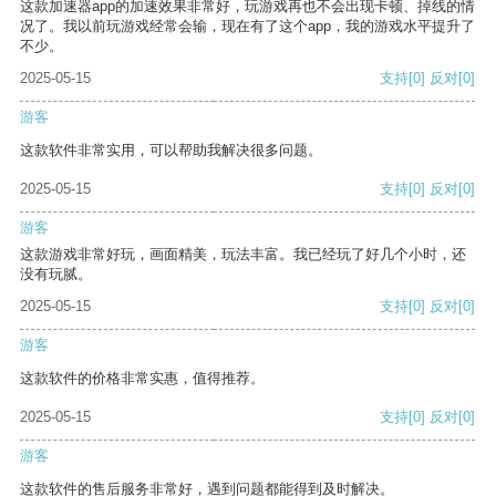
这款加速器app的加速效果非常好，玩游戏再也不会出现卡顿、掉线的情
况了。我以前玩游戏经常会输，现在有了这个app，我的游戏水平提升了
不少。
2025-05-15
支持
[0]
反对
[0]
游客
这款软件非常实用，可以帮助我解决很多问题。
2025-05-15
支持
[0]
反对
[0]
游客
这款游戏非常好玩，画面精美，玩法丰富。我已经玩了好几个小时，还
没有玩腻。
2025-05-15
支持
[0]
反对
[0]
游客
这款软件的价格非常实惠，值得推荐。
2025-05-15
支持
[0]
反对
[0]
游客
这款软件的售后服务非常好，遇到问题都能得到及时解决。