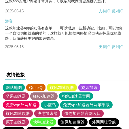
这款app的用户评论非常真实，可以帮助我做出更准确的选择。
2025-05-15
支持
[0]
反对
[0]
游客
这款加速器app的功能有点单一，可以增加一些新功能。比如，可以增加
一个自动切换线路的功能，这样就可以根据网络情况自动选择最优的线
路，从而获得更好的加速效果。
2025-05-15
支持
[0]
反对
[0]
友情链接
网站地图
QuickQ
旋风加速度器
旋风加速
坚果加速器
tiktok加速器
狗急加速器官网
免费vqn外网加速
小蓝鸟
免费vps加速器外网苹果版
旋风加速度器
快连加速器
快连加速器官网入口
原子加速器
快鸭加速器
旋风加速度器
外网网址导航