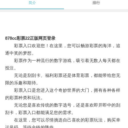
简介
排行
878cc彩票22正版网页登录
彩票入口欢迎您！在这里，您可以畅游彩票的海洋，追
逐中奖的梦想。
彩票作为一种流行的数字游戏，吸引着无数人每天都在
投注。
无论是刮刮卡、福利彩票还是体育彩票，都能带给您无
限的乐趣和期待。
彩票入口是您进入这个奇妙世界的大门，拥有各种各样
的彩票种类和玩法。
无论您是喜欢传统的数字选号，还是喜欢即开即中的刮
刮卡，彩票入口都能满足您的需求。
在这里，您可以尽情挑选自己喜欢的彩票玩法，购买幸
运号码，等待金钱的降临。