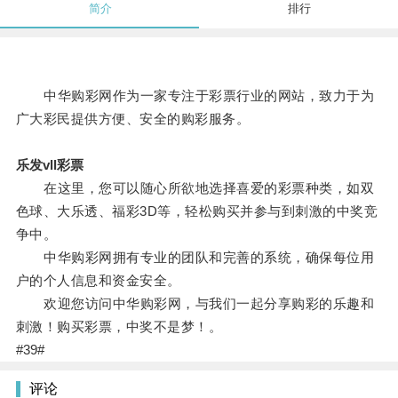
简介
排行
中华购彩网作为一家专注于彩票行业的网站，致力于为
广大彩民提供方便、安全的购彩服务。
乐发vll彩票
在这里，您可以随心所欲地选择喜爱的彩票种类，如双
色球、大乐透、福彩3D等，轻松购买并参与到刺激的中奖竞
争中。
中华购彩网拥有专业的团队和完善的系统，确保每位用
户的个人信息和资金安全。
欢迎您访问中华购彩网，与我们一起分享购彩的乐趣和
刺激！购买彩票，中奖不是梦！。
#39#
评论