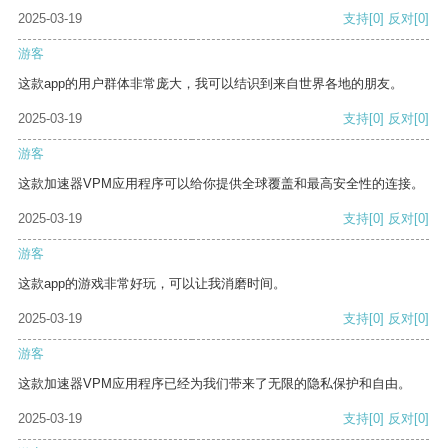
2025-03-19
支持
[0]
反对
[0]
游客
这款app的用户群体非常庞大，我可以结识到来自世界各地的朋友。
2025-03-19
支持
[0]
反对
[0]
游客
这款加速器VPM应用程序可以给你提供全球覆盖和最高安全性的连接。
2025-03-19
支持
[0]
反对
[0]
游客
这款app的游戏非常好玩，可以让我消磨时间。
2025-03-19
支持
[0]
反对
[0]
游客
这款加速器VPM应用程序已经为我们带来了无限的隐私保护和自由。
2025-03-19
支持
[0]
反对
[0]