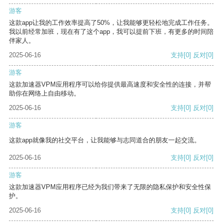
游客
这款app让我的工作效率提高了50%，让我能够更轻松地完成工作任务。
我以前经常加班，现在有了这个app，我可以提前下班，有更多的时间陪
伴家人。
2025-06-16
支持
[0]
反对
[0]
游客
这款加速器VPM应用程序可以给你提供最高速度和安全性的连接，并帮
助你在网络上自由移动。
2025-06-16
支持
[0]
反对
[0]
游客
这款app就像我的社交平台，让我能够与志同道合的朋友一起交流。
2025-06-16
支持
[0]
反对
[0]
游客
这款加速器VPM应用程序已经为我们带来了无限的隐私保护和安全性保
护。
2025-06-16
支持
[0]
反对
[0]