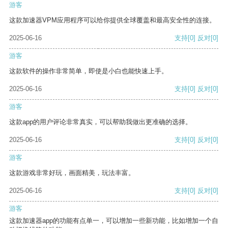
游客
这款加速器VPM应用程序可以给你提供全球覆盖和最高安全性的连接。
2025-06-16
支持
[0]
反对
[0]
游客
这款软件的操作非常简单，即使是小白也能快速上手。
2025-06-16
支持
[0]
反对
[0]
游客
这款app的用户评论非常真实，可以帮助我做出更准确的选择。
2025-06-16
支持
[0]
反对
[0]
游客
这款游戏非常好玩，画面精美，玩法丰富。
2025-06-16
支持
[0]
反对
[0]
游客
这款加速器app的功能有点单一，可以增加一些新功能，比如增加一个自