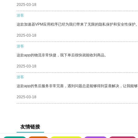
2025-03-18
游客
这款加速器VPM应用程序已经为我们带来了无限的隐私保护和安全性保护
2025-03-18
游客
这款app的物流非常快捷，我下单后很快就能收到商品。
2025-03-18
游客
这款app的售后服务非常完善，遇到问题总是能够得到妥善解决，让我能
2025-03-18
友情链接