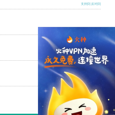
支持
[0]
反对
[0]
支持
[0]
反对
[0]
支持
[0]
反对
[0]
支持
[0]
反对
[0]