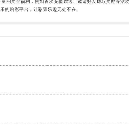
丰富的奖金福利，例如首次充值赠送、邀请好友赚取奖励等活
乐的购彩平台，让彩票乐趣无处不在。