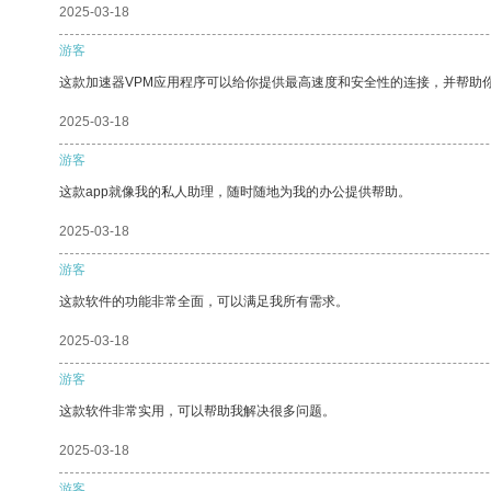
2025-03-18
游客
这款加速器VPM应用程序可以给你提供最高速度和安全性的连接，并帮助
2025-03-18
游客
这款app就像我的私人助理，随时随地为我的办公提供帮助。
2025-03-18
游客
这款软件的功能非常全面，可以满足我所有需求。
2025-03-18
游客
这款软件非常实用，可以帮助我解决很多问题。
2025-03-18
游客