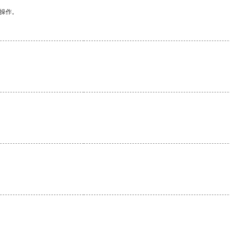
悉操作。
。