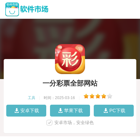
一分彩票全部网站
工具
|
时间：2025-03-16
|
安卓下载
苹果下载
PC下载
安卓市场，安全绿色