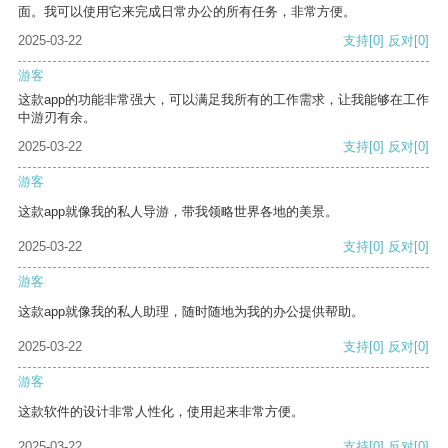
面。我可以使用它来完成日常办公的所有任务，非常方便。
2025-03-22
支持
[0]
反对
[0]
游客
这款app的功能非常强大，可以满足我所有的工作需求，让我能够在工作
中游刃有余。
2025-03-22
支持
[0]
反对
[0]
游客
这款app就像我的私人导游，带我领略世界各地的美景。
2025-03-22
支持
[0]
反对
[0]
游客
这款app就像我的私人助理，随时随地为我的办公提供帮助。
2025-03-22
支持
[0]
反对
[0]
游客
这款软件的设计非常人性化，使用起来非常方便。
2025-03-22
支持
[0]
反对
[0]