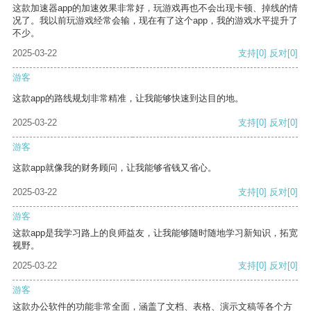
这款加速器app的加速效果非常好，玩游戏再也不会出现卡顿、掉线的情
况了。我以前玩游戏经常会输，现在有了这个app，我的游戏水平提升了
不少。
2025-03-22
支持
[0]
反对
[0]
游客
这款app的路线规划非常精准，让我能够快速到达目的地。
2025-03-22
支持
[0]
反对
[0]
游客
这款app就像我的财务顾问，让我能够省钱又省心。
2025-03-22
支持
[0]
反对
[0]
游客
这款app是我学习路上的良师益友，让我能够随时随地学习新知识，拓宽
视野。
2025-03-22
支持
[0]
反对
[0]
游客
这款办公软件的功能非常全面，涵盖了文档、表格、演示文稿等各个方