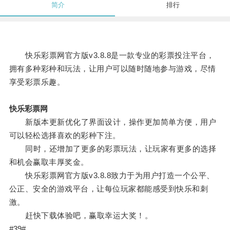
简介
排行
快乐彩票网官方版v3.8.8是一款专业的彩票投注平台，
拥有多种彩种和玩法，让用户可以随时随地参与游戏，尽情
享受彩票乐趣。
快乐彩票网
新版本更新优化了界面设计，操作更加简单方便，用户
可以轻松选择喜欢的彩种下注。
同时，还增加了更多的彩票玩法，让玩家有更多的选择
和机会赢取丰厚奖金。
快乐彩票网官方版v3.8.8致力于为用户打造一个公平、
公正、安全的游戏平台，让每位玩家都能感受到快乐和刺
激。
赶快下载体验吧，赢取幸运大奖！。
#39#