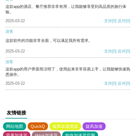
这款app的酒店、餐厅推荐非常有用，让我能够享受到高品质的旅行体
验。
2025-03-22
支持
[0]
反对
[0]
游客
这款软件的功能非常全面，可以满足我所有需求。
2025-03-22
支持
[0]
反对
[0]
游客
这款app的用户界面简洁明了，使用起来非常容易上手，让我能够快速熟
悉操作。
2025-03-22
支持
[0]
反对
[0]
友情链接
网站地图
QuickQ
旋风加速度器
旋风加速
坚果加速器
tiktok加速器
狗急加速器官网