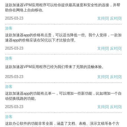
这款加速器VPM应用程序可以给你提供最高速度和安全性的连接，并帮
助你在网络上自由移动。
2025-03-23
支持
[0]
反对
[0]
游客
这款加速器app的价格有点贵，可以适当降低一些。我个人觉得，一款加
速器app的价格应该在50元以下才比较合理。
2025-03-23
支持
[0]
反对
[0]
游客
这款加速器VPM应用程序已经为我们带来了无限的流畅体验。
2025-03-23
支持
[0]
反对
[0]
游客
这款加速器app的功能有点单一，可以增加一些新功能，比如增加一个自
动切换线路的功能。
2025-03-23
支持
[0]
反对
[0]
游客
这款办公软件的功能非常全面，涵盖了文档、表格、演示文稿等各个方