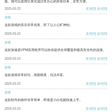
面。我可以使用它来完成日常办公的所有任务，非常方便。
2025-03-23
支持
[0]
反对
[0]
游客
这款游戏的音乐非常优美，听了让人心旷神怡。
2025-03-23
支持
[0]
反对
[0]
游客
这款加速器VPM应用程序可以给你提供全球覆盖和最高安全性的连接。
2025-03-23
支持
[0]
反对
[0]
游客
这款游戏非常好玩，画面精美，玩法丰富。
2025-03-23
支持
[0]
反对
[0]
游客
这款软件的操作非常简单，即使是小白也能快速上手。
2025-03-23
支持
[0]
反对
[0]