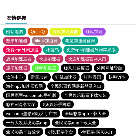
友情链接
网站地图
QuickQ
旋风加速度器
旋风加速
坚果加速器
tiktok加速器
狗急加速器官网
免费vqn外网加速
小蓝鸟
免费vps加速器外网苹果版
旋风加速度器
快连加速器
快连加速器官网入口
原子加速器
快鸭加速器
旋风加速度器
外网网址导航
软件中心
雷霆加速
狂飙加速器
哔咔漫画
快鸭VPN
海外npv加速器官网
全民彩票官网最新登录入口
国民彩票welcometo手机版
全民娱乐彩票下载安装
彩神Vl购彩大厅
彩6娱乐手机端
welcome盈彩购彩大厅广东
全民彩票app下载大全
一分大发系统彩票app
全民彩票app下载大全
全民彩票平台登录
明发彩票平台
vip彩票-购彩大厅