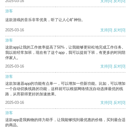
2025-03-16
支持
[0]
反对
[0]
游客
这款游戏的音乐非常优美，听了让人心旷神怡。
2025-03-16
支持
[0]
反对
[0]
游客
这款app让我的工作效率提高了50%，让我能够更轻松地完成工作任务。
我以前经常加班，现在有了这个app，我可以提前下班，有更多的时间陪
伴家人。
2025-03-16
支持
[0]
反对
[0]
游客
这款加速器app的功能有点单一，可以增加一些新功能。比如，可以增加
一个自动切换线路的功能，这样就可以根据网络情况自动选择最优的线
路，从而获得更好的加速效果。
2025-03-16
支持
[0]
反对
[0]
游客
这款app是我购物的得力助手，让我能够找到最优惠的价格，买到最合适
的商品。