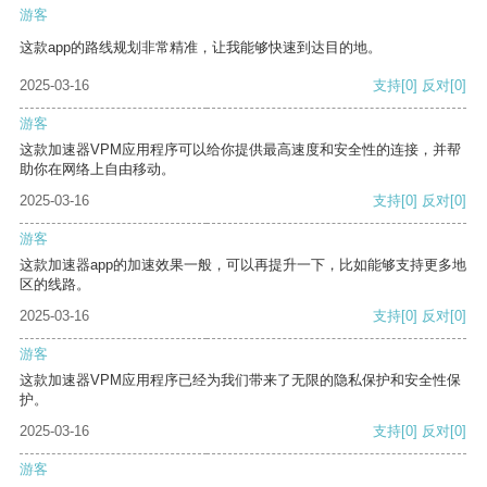
游客
这款app的路线规划非常精准，让我能够快速到达目的地。
2025-03-16
支持
[0]
反对
[0]
游客
这款加速器VPM应用程序可以给你提供最高速度和安全性的连接，并帮
助你在网络上自由移动。
2025-03-16
支持
[0]
反对
[0]
游客
这款加速器app的加速效果一般，可以再提升一下，比如能够支持更多地
区的线路。
2025-03-16
支持
[0]
反对
[0]
游客
这款加速器VPM应用程序已经为我们带来了无限的隐私保护和安全性保
护。
2025-03-16
支持
[0]
反对
[0]
游客