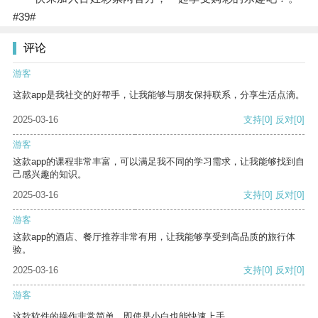
#39#
评论
游客
这款app是我社交的好帮手，让我能够与朋友保持联系，分享生活点滴。
2025-03-16
支持
[0]
反对
[0]
游客
这款app的课程非常丰富，可以满足我不同的学习需求，让我能够找到自
己感兴趣的知识。
2025-03-16
支持
[0]
反对
[0]
游客
这款app的酒店、餐厅推荐非常有用，让我能够享受到高品质的旅行体
验。
2025-03-16
支持
[0]
反对
[0]
游客
这款软件的操作非常简单，即使是小白也能快速上手。