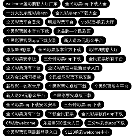
welcome盈彩购彩大厅广东
全民彩票app下载大全
一分大发系统彩票app
全民彩票app下载大全
全民彩票平台登录
明发彩票平台
vip彩票-购彩大厅
全民彩票版本官方下载
老品牌—全民彩票
全民彩票官网app下载安装
新人送29元彩金平台
原版699彩票
全民彩票版本官方下载
彩神Vl购彩大厅
全民彩票安卓版
三分钟彩票app下载
全民彩票所有平台
全民彩票所有平台
全民彩票官网最新登录入口
送彩金32元可提款
全民娱乐彩票下载安装
新盈彩一购彩大厅
全民彩票安卓版下载
全民彩票所有平台
新人送29元彩金平台
全民彩票安卓版下载
全民彩票app下载安装安卓
三分钟彩票app下载
全民彩票所有平台
下载全民彩票
全民彩票软件app下载
6f彩票welcome
乐发III500登录入口
三分钟彩票app下载
全民彩票官网最新登录入口
9123购彩welcome中心