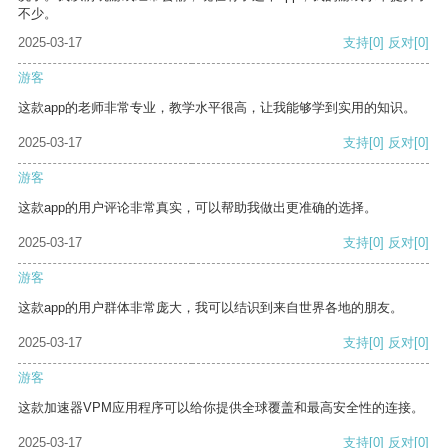
不少。
2025-03-17
支持
[0]
反对
[0]
游客
这款app的老师非常专业，教学水平很高，让我能够学到实用的知识。
2025-03-17
支持
[0]
反对
[0]
游客
这款app的用户评论非常真实，可以帮助我做出更准确的选择。
2025-03-17
支持
[0]
反对
[0]
游客
这款app的用户群体非常庞大，我可以结识到来自世界各地的朋友。
2025-03-17
支持
[0]
反对
[0]
游客
这款加速器VPM应用程序可以给你提供全球覆盖和最高安全性的连接。
2025-03-17
支持
[0]
反对
[0]